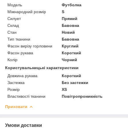
Модель
Футболка
Міжнародний розмір
S
Силует
Прямий
Склад
Бавовна
Стан
Новий
Тип тканини
Бавовна
Фасон вирізу горловини
Круглий
Фасон рукава
Короткий
Колір
Чорний
Користувальницькі характеристики
Довжина рукава
Короткий
Застежка
Без застежки
Розмір
XS
Властивості тканини
Повітропроникність
Приховати
Умови доставки