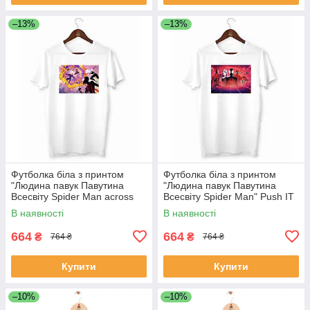
–13%
–13%
Футболка біла з принтом
Футболка біла з принтом
"Людина павук Павутина
"Людина павук Павутина
Всесвіту Spider Man across
Всесвіту Spider Man" Push IT
the Spider Verse" Push IT
В наявності
В наявності
664
664
₴
₴
764 ₴
764 ₴
Купити
Купити
–10%
–10%