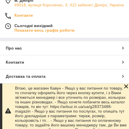
м. Дніпро
49018, вулиця Короленко, 3, 412 кабинет, Дніпро, Україна
Контакти
Сьогодні вихідний
Показати весь графік роботи
Про нас
Контакти
Доставка та оплата
Вітаю, це магазин Кавун - Якщо у вас питання по товару,
Графік роботи
то спочатку оформіть його через кнопку купити, і з Вами
зв'яжеться менеджер і все уточнить по розмірах, кольорах
та інших різновидах. - Якщо хочете побачити весь каталог
Повна версія сайту
товарів, то він тут: https://arbuz.in.ua/ua/g28373488-
magazin - Якщо у вас питання по послугах, то опишіть тут
його докладніше з параметрами: тираж, розмір,
Сайт створено на маркетплейсі
Prom.ua
кольоровість і тп... - Якщо у вас питання по оплаченому
товару, то задайте його вашому менеджеру там, де Ви вже