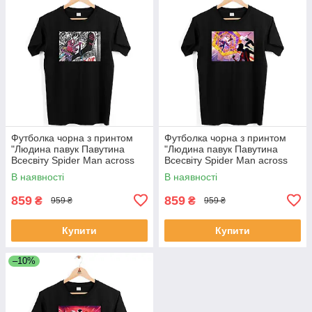
Футболка чорна з принтом
Футболка чорна з принтом
"Людина павук Павутина
"Людина павук Павутина
Всесвіту Spider Man across
Всесвіту Spider Man across
the Spider Verse Панк павук
the Spider Verse" Push IT
В наявності
В наявності
Spider Punk" Push IT
859
859
₴
₴
959 ₴
959 ₴
Купити
Купити
–10%