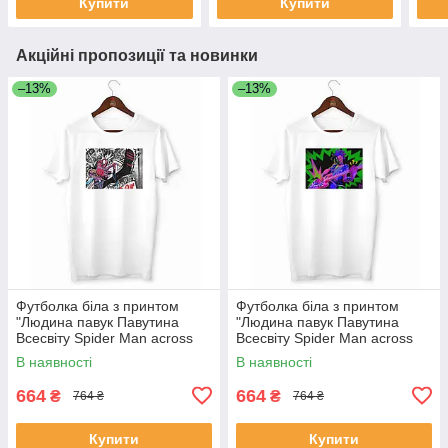
Купити
Купити
Акційні пропозиції та новинки
–13%
–13%
Футболка біла з принтом
Футболка біла з принтом
"Людина павук Павутина
"Людина павук Павутина
Всесвіту Spider Man across
Всесвіту Spider Man across
the Spider Verse Панк павук
the Spider Verse Панк павук
В наявності
В наявності
Spider Punk" Push IT
Spider Punk Панк" Push IT
664
664
₴
₴
764 ₴
764 ₴
Купити
Купити