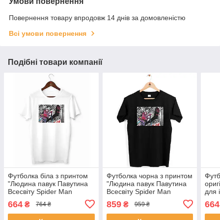
Умови повернення
Повернення товару впродовж 14 днів за домовленістю
Всі умови повернення
Подібні товари компанії
Футболка біла з принтом
Футболка чорна з принтом
Футб
"Людина павук Павутина
"Людина павук Павутина
ориг
Всесвіту Spider Man
Всесвіту Spider Man
для 
across the Spider Verse
across the Spider Verse
"Mar
664
859
664
₴
₴
764 ₴
959 ₴
Панк павук Spider Punk"
Панк павук Spider Punk"
Rema
Push IT
Push IT
Push