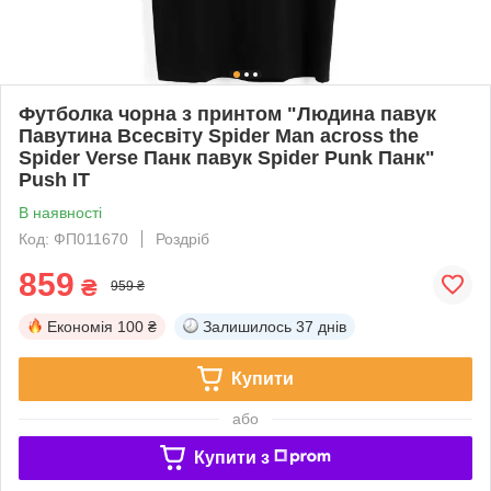
Футболка чорна з принтом "Людина павук
Павутина Всесвіту Spider Man across the
Spider Verse Панк павук Spider Punk Панк"
Push IT
В наявності
Код: ФП011670
Роздріб
859
₴
959 ₴
Економія
100 ₴
Залишилось
37 днів
Купити
або
Купити з