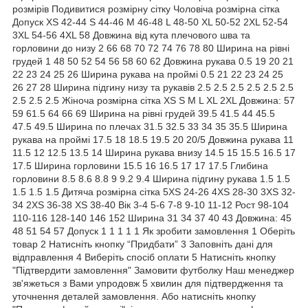
розмірів Подивитися розмірну сітку Чоловіча розмірна сітка
Допуск XS 42-44 S 44-46 M 46-48 L 48-50 XL 50-52 2XL 52-54
3XL 54-56 4XL 58 Довжина від кута плечового шва та
горловини до низу 2 66 68 70 72 74 76 78 80 Ширина на рівні
грудей 1 48 50 52 54 56 58 60 62 Довжина рукава 0.5 19 20 21
22 23 24 25 26 Ширина рукава на проймі 0.5 21 22 23 24 25
26 27 28 Ширина підгину низу та рукавів 2.5 2.5 2.5 2.5 2.5 2.5
2.5 2.5 2.5 Жіноча розмірна сітка XS S M L XL 2XL Довжина: 57
59 61.5 64 66 69 Ширина на рівні грудей 39.5 41.5 44 45.5
47.5 49.5 Ширина по плечах 31.5 32.5 33 34 35 35.5 Ширина
рукава на проймі 17.5 18 18.5 19.5 20 20/5 Довжина рукава 11
11.5 12 12.5 13.5 14 Ширина рукава внизу 14.5 15 15.5 16.5 17
17.5 Ширина горловини 15.5 16 16.5 17 17 17.5 Глибина
горловини 8.5 8.6 8.8 9 9.2 9.4 Ширина підгину рукава 1.5 1.5
1.5 1.5 1.5 Дитяча розмірна сітка 5XS 24-26 4XS 28-30 3XS 32-
34 2XS 36-38 XS 38-40 Вік 3-4 5-6 7-8 9-10 11-12 Рост 98-104
110-116 128-140 146 152 Ширина 31 34 37 40 43 Довжина: 45
48 51 54 57 Допуск 1 1 1 1 1 Як зробити замовлення 1 Оберіть
товар 2 Натисніть кнопку “Придбати” 3 Заповніть дані для
відправлення 4 Виберіть спосіб оплати 5 Натисніть кнопку
"Підтвердити замовлення" Замовити футболку Наш менеджер
зв'яжеться з Вами упродовж 5 хвилин для підтвердження та
уточнення деталей замовлення. Або натисніть кнопку