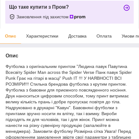
Що таке купити з Пром?
Замовлення під захистом
Опис
Характеристики
Доставка
Оплата
Умови п
Опис
Футболка з оригінальним принтом "Людина павук Павутина
Всесвіту Spider Man across the Spider Verse Панк павук Spider
Punk Грає на гітарі в масці" Push IT !!! У НАЯВНОСТІ ВСІ
РОЗМІРИ!!! Стильна брендова футболка з крутим принтом.
Футболка з бавовни для приємного повсякденного носіння.
Друк наноситься цифровим способом, тому принт витримає
велику кількість прань і добре пропускає повітря до тіла.
Надруковано в друкарні "Кавун". Бавовняні футболки з
принтами зручно носити як влітку, так і взимку. Вироби
підходять як для чоловіків, так і для жінок. Принт можна
нанести на різну сувенірну продукцію (запалюйте в
менеджера). Замовити футболку Розмірна сітка Увага! Перед
оформленням замовлення звірте свої параметри з таблицею