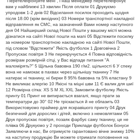
"Перетелефонуйте мені", і наш менеджер перетелефонує
вам у найближчі 13 хвилин Після оплати 01 Друкуємо
упродовж 1-2 днів 02 Відсилання посилок проходить щодня
після 18.00 (крім вихідних) 03 Номери транспортної накладної
відправляння як СМС, на зазначений Вами номер наступного
дня 04 Найширший склад Нової Пошти у вашому місті можна
дізнатися на сайті Нової пошти на мапі 05 Відстежити посилку
за номером транспортною накладною на сайті Нової Пошти,
під словом "Відстежити" Якість футболок 1 Довговічна 2
Пропускає повітря 3 Не перекручується 4 Повна відповідність
розмірам розмірній сітці, у Вас відпаде питання "А
маломірять?" 5 Щільна бавовна 190 г/м2. щільності 6 У спеку
вона не намокає в пахвах через щільнішу тканину 7 Не
натирає ні тканину, ні бирки 8 95% бавовна та 5% еластану 9
Не викликає алергію 10 Якісні та міцні шви 11 Є валик для шиї
12 Розмірна сітка: XS S M XL XXL Замовити футболку Якість
принту 01 Принт не випирається взагалі, якщо прати за
температури до 30° 02 Не тріскається й не облазить 03
Використовуємо праймер для яскравішого принту 04 Друк
безпечний для дорослих і дітей, включно з немовлятами 05
Друк пропускає повітря, позаяк фарбує саму тканину, це не
плівка 06 Друкуємо у 2 проходи Приклади футболок Бонуси
Заявляючи в нас, Ви отримуєте гарантовано вічне знижку 10%
на наступну продукцію Ви можете отримати поповнення на