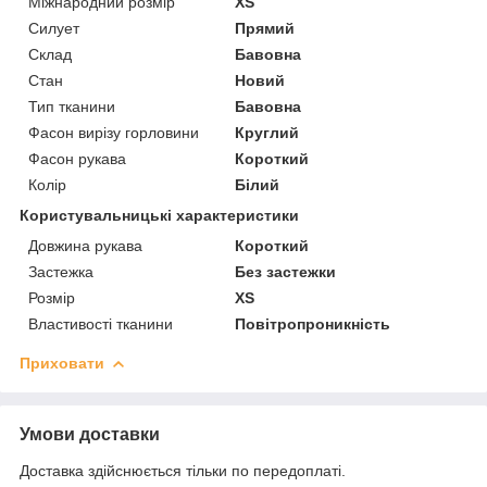
Міжнародний розмір
XS
Силует
Прямий
Склад
Бавовна
Стан
Новий
Тип тканини
Бавовна
Фасон вирізу горловини
Круглий
Фасон рукава
Короткий
Колір
Білий
Користувальницькі характеристики
Довжина рукава
Короткий
Застежка
Без застежки
Розмір
XS
Властивості тканини
Повітропроникність
Приховати
Умови доставки
Доставка здійснюється тільки по передоплаті.