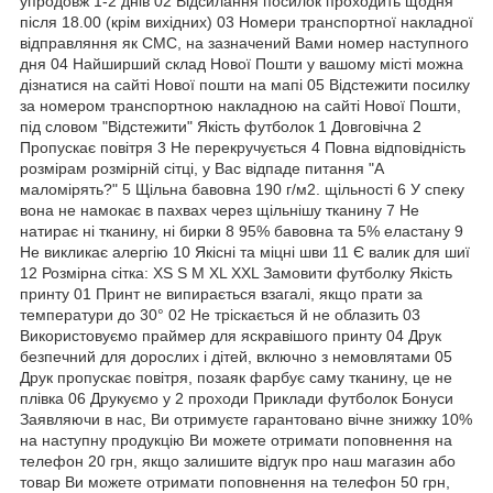
упродовж 1-2 днів 02 Відсилання посилок проходить щодня
після 18.00 (крім вихідних) 03 Номери транспортної накладної
відправляння як СМС, на зазначений Вами номер наступного
дня 04 Найширший склад Нової Пошти у вашому місті можна
дізнатися на сайті Нової пошти на мапі 05 Відстежити посилку
за номером транспортною накладною на сайті Нової Пошти,
під словом "Відстежити" Якість футболок 1 Довговічна 2
Пропускає повітря 3 Не перекручується 4 Повна відповідність
розмірам розмірній сітці, у Вас відпаде питання "А
маломірять?" 5 Щільна бавовна 190 г/м2. щільності 6 У спеку
вона не намокає в пахвах через щільнішу тканину 7 Не
натирає ні тканину, ні бирки 8 95% бавовна та 5% еластану 9
Не викликає алергію 10 Якісні та міцні шви 11 Є валик для шиї
12 Розмірна сітка: XS S M XL XXL Замовити футболку Якість
принту 01 Принт не випирається взагалі, якщо прати за
температури до 30° 02 Не тріскається й не облазить 03
Використовуємо праймер для яскравішого принту 04 Друк
безпечний для дорослих і дітей, включно з немовлятами 05
Друк пропускає повітря, позаяк фарбує саму тканину, це не
плівка 06 Друкуємо у 2 проходи Приклади футболок Бонуси
Заявляючи в нас, Ви отримуєте гарантовано вічне знижку 10%
на наступну продукцію Ви можете отримати поповнення на
телефон 20 грн, якщо залишите відгук про наш магазин або
товар Ви можете отримати поповнення на телефон 50 грн,