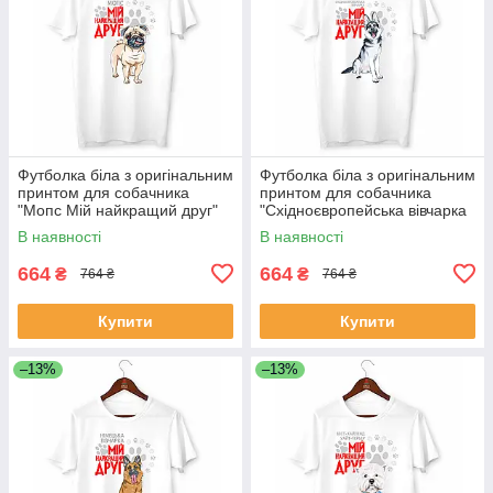
Футболка біла з оригінальним
Футболка біла з оригінальним
принтом для собачника
принтом для собачника
"Мопс Мій найкращий друг"
"Східноєвропейська вівчарка
Push IT
Мій найкращий друг" Push IT
В наявності
В наявності
664
664
₴
₴
764 ₴
764 ₴
Купити
Купити
–13%
–13%