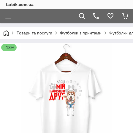
farbik.com.ua
Товари та послуги
Футболки з принтами
Футболки дл
–13%