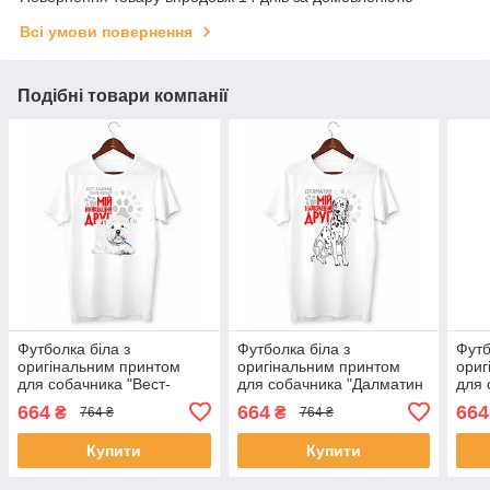
Всі умови повернення
Подібні товари компанії
Футболка біла з
Футболка біла з
Футб
оригінальним принтом
оригінальним принтом
ориг
для собачника "Вест-
для собачника "Далматин
для 
хайленд-уайт-терьер Мій
Мій найкращий друг" Push
Гаун
664
664
664
₴
₴
764 ₴
764 ₴
найкращий друг" Push IT
IT
друг
Купити
Купити