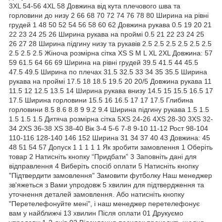
3XL 54-56 4XL 58 Довжина від кута плечового шва та
горловини до низу 2 66 68 70 72 74 76 78 80 Ширина на рівні
грудей 1 48 50 52 54 56 58 60 62 Довжина рукава 0.5 19 20 21
22 23 24 25 26 Ширина рукава на проймі 0.5 21 22 23 24 25
26 27 28 Ширина підгину низу та рукавів 2.5 2.5 2.5 2.5 2.5 2.5
2.5 2.5 2.5 Жіноча розмірна сітка XS S M L XL 2XL Довжина: 57
59 61.5 64 66 69 Ширина на рівні грудей 39.5 41.5 44 45.5
47.5 49.5 Ширина по плечах 31.5 32.5 33 34 35 35.5 Ширина
рукава на проймі 17.5 18 18.5 19.5 20 20/5 Довжина рукава 11
11.5 12 12.5 13.5 14 Ширина рукава внизу 14.5 15 15.5 16.5 17
17.5 Ширина горловини 15.5 16 16.5 17 17 17.5 Глибина
горловини 8.5 8.6 8.8 9 9.2 9.4 Ширина підгину рукава 1.5 1.5
1.5 1.5 1.5 Дитяча розмірна сітка 5XS 24-26 4XS 28-30 3XS 32-
34 2XS 36-38 XS 38-40 Вік 3-4 5-6 7-8 9-10 11-12 Рост 98-104
110-116 128-140 146 152 Ширина 31 34 37 40 43 Довжина: 45
48 51 54 57 Допуск 1 1 1 1 1 Як зробити замовлення 1 Оберіть
товар 2 Натисніть кнопку “Придбати” 3 Заповніть дані для
відправлення 4 Виберіть спосіб оплати 5 Натисніть кнопку
"Підтвердити замовлення" Замовити футболку Наш менеджер
зв'яжеться з Вами упродовж 5 хвилин для підтвердження та
уточнення деталей замовлення. Або натисніть кнопку
"Перетелефонуйте мені", і наш менеджер перетелефонує
вам у найближчі 13 хвилин Після оплати 01 Друкуємо