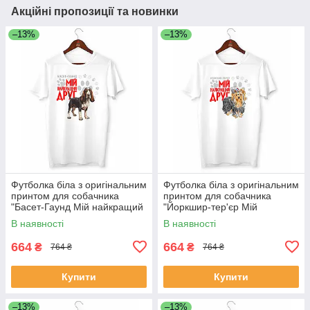
Акційні пропозиції та новинки
–13%
–13%
Футболка біла з оригінальним
Футболка біла з оригінальним
принтом для собачника
принтом для собачника
"Басет-Гаунд Мій найкращий
"Йоркшир-тер'єр Мій
друг" Push IT
найкращий друг" Push IT
В наявності
В наявності
664
664
₴
₴
764 ₴
764 ₴
Купити
Купити
–13%
–13%