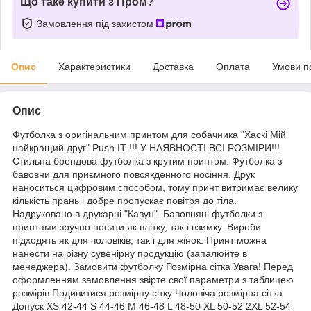
Що таке купити з Пром?
Замовлення під захистом
Опис
Характеристики
Доставка
Оплата
Умови п
Опис
Футболка з оригінальним принтом для собачника "Хаскі Мій
найкращий друг" Push IT !!! У НАЯВНОСТІ ВСІ РОЗМІРИ!!!
Стильна брендова футболка з крутим принтом. Футболка з
бавовни для приємного повсякденного носіння. Друк
наноситься цифровим способом, тому принт витримає велику
кількість прань і добре пропускає повітря до тіла.
Надруковано в друкарні "Кавун". Бавовняні футболки з
принтами зручно носити як влітку, так і взимку. Вироби
підходять як для чоловіків, так і для жінок. Принт можна
нанести на різну сувенірну продукцію (запалюйте в
менеджера). Замовити футболку Розмірна сітка Увага! Перед
оформленням замовлення звірте свої параметри з таблицею
розмірів Подивитися розмірну сітку Чоловіча розмірна сітка
Допуск XS 42-44 S 44-46 M 46-48 L 48-50 XL 50-52 2XL 52-54