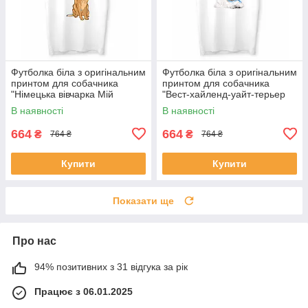
Футболка біла з оригінальним
Футболка біла з оригінальним
принтом для собачника
принтом для собачника
"Німецька вівчарка Мій
"Вест-хайленд-уайт-терьер
найкращий друг" Push IT
Мій найкращий друг" Push IT
В наявності
В наявності
664
664
₴
₴
764 ₴
764 ₴
Купити
Купити
Показати ще
Про нас
94% позитивних з 31 відгука за рік
Працює з 06.01.2025