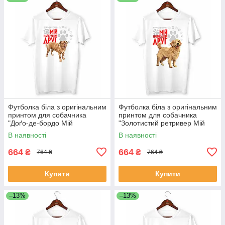
Футболка біла з оригінальним
Футболка біла з оригінальним
принтом для собачника
принтом для собачника
"Доґо-де-бордо Мій
"Золотистий ретривер Мій
найкращий друг" Push IT
найкращий друг" Push IT
В наявності
В наявності
664
664
₴
₴
764 ₴
764 ₴
Купити
Купити
–13%
–13%