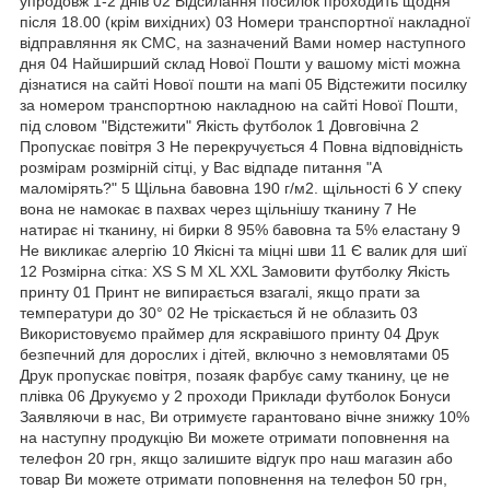
упродовж 1-2 днів 02 Відсилання посилок проходить щодня
після 18.00 (крім вихідних) 03 Номери транспортної накладної
відправляння як СМС, на зазначений Вами номер наступного
дня 04 Найширший склад Нової Пошти у вашому місті можна
дізнатися на сайті Нової пошти на мапі 05 Відстежити посилку
за номером транспортною накладною на сайті Нової Пошти,
під словом "Відстежити" Якість футболок 1 Довговічна 2
Пропускає повітря 3 Не перекручується 4 Повна відповідність
розмірам розмірній сітці, у Вас відпаде питання "А
маломірять?" 5 Щільна бавовна 190 г/м2. щільності 6 У спеку
вона не намокає в пахвах через щільнішу тканину 7 Не
натирає ні тканину, ні бирки 8 95% бавовна та 5% еластану 9
Не викликає алергію 10 Якісні та міцні шви 11 Є валик для шиї
12 Розмірна сітка: XS S M XL XXL Замовити футболку Якість
принту 01 Принт не випирається взагалі, якщо прати за
температури до 30° 02 Не тріскається й не облазить 03
Використовуємо праймер для яскравішого принту 04 Друк
безпечний для дорослих і дітей, включно з немовлятами 05
Друк пропускає повітря, позаяк фарбує саму тканину, це не
плівка 06 Друкуємо у 2 проходи Приклади футболок Бонуси
Заявляючи в нас, Ви отримуєте гарантовано вічне знижку 10%
на наступну продукцію Ви можете отримати поповнення на
телефон 20 грн, якщо залишите відгук про наш магазин або
товар Ви можете отримати поповнення на телефон 50 грн,