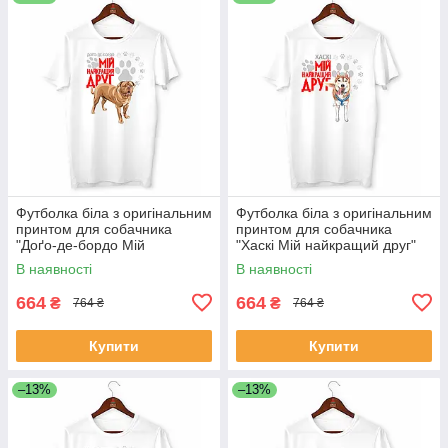
Футболка біла з оригінальним
Футболка біла з оригінальним
принтом для собачника
принтом для собачника
"Доґо-де-бордо Мій
"Хаскі Мій найкращий друг"
найкращий друг" Push IT
Push IT
В наявності
В наявності
664
664
₴
₴
764 ₴
764 ₴
Купити
Купити
–13%
–13%