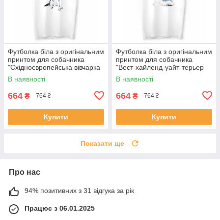
Футболка біла з оригінальним
Футболка біла з оригінальним
принтом для собачника
принтом для собачника
"Східноєвропейська вівчарка
"Вест-хайленд-уайт-терьер
Мій найкращий друг" Push IT
Мій найкращий друг" Push IT
В наявності
В наявності
664
664
₴
₴
764 ₴
764 ₴
Купити
Купити
Показати ще
Про нас
94% позитивних з 31 відгука за рік
Працює з 06.01.2025