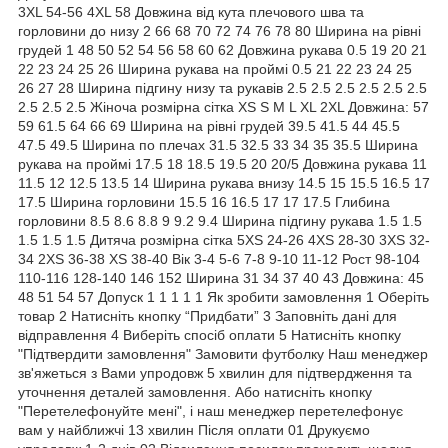
3XL 54-56 4XL 58 Довжина від кута плечового шва та
горловини до низу 2 66 68 70 72 74 76 78 80 Ширина на рівні
грудей 1 48 50 52 54 56 58 60 62 Довжина рукава 0.5 19 20 21
22 23 24 25 26 Ширина рукава на проймі 0.5 21 22 23 24 25
26 27 28 Ширина підгину низу та рукавів 2.5 2.5 2.5 2.5 2.5 2.5
2.5 2.5 2.5 Жіноча розмірна сітка XS S M L XL 2XL Довжина: 57
59 61.5 64 66 69 Ширина на рівні грудей 39.5 41.5 44 45.5
47.5 49.5 Ширина по плечах 31.5 32.5 33 34 35 35.5 Ширина
рукава на проймі 17.5 18 18.5 19.5 20 20/5 Довжина рукава 11
11.5 12 12.5 13.5 14 Ширина рукава внизу 14.5 15 15.5 16.5 17
17.5 Ширина горловини 15.5 16 16.5 17 17 17.5 Глибина
горловини 8.5 8.6 8.8 9 9.2 9.4 Ширина підгину рукава 1.5 1.5
1.5 1.5 1.5 Дитяча розмірна сітка 5XS 24-26 4XS 28-30 3XS 32-
34 2XS 36-38 XS 38-40 Вік 3-4 5-6 7-8 9-10 11-12 Рост 98-104
110-116 128-140 146 152 Ширина 31 34 37 40 43 Довжина: 45
48 51 54 57 Допуск 1 1 1 1 1 Як зробити замовлення 1 Оберіть
товар 2 Натисніть кнопку “Придбати” 3 Заповніть дані для
відправлення 4 Виберіть спосіб оплати 5 Натисніть кнопку
"Підтвердити замовлення" Замовити футболку Наш менеджер
зв'яжеться з Вами упродовж 5 хвилин для підтвердження та
уточнення деталей замовлення. Або натисніть кнопку
"Перетелефонуйте мені", і наш менеджер перетелефонує
вам у найближчі 13 хвилин Після оплати 01 Друкуємо