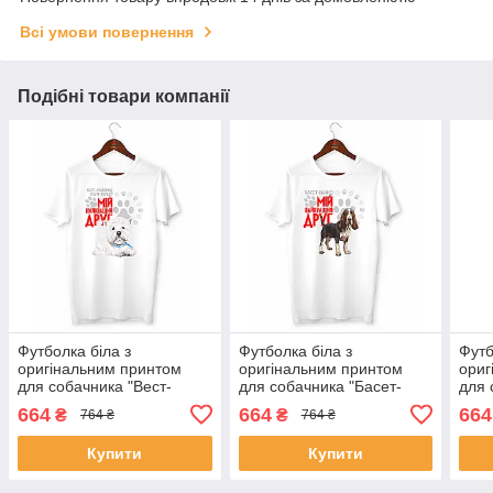
Всі умови повернення
Подібні товари компанії
Футболка біла з
Футболка біла з
Футб
оригінальним принтом
оригінальним принтом
ориг
для собачника "Вест-
для собачника "Басет-
для 
хайленд-уайт-терьер Мій
Гаунд Мій найкращий
тер'
664
664
664
₴
₴
764 ₴
764 ₴
найкращий друг" Push IT
друг" Push IT
друг
Купити
Купити