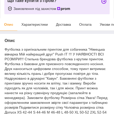
Що таке купити з Пром?
Замовлення під захистом
Опис
Характеристики
Доставка
Оплата
Умови п
Опис
Футболка з оригінальним принтом для собачника "Німецька
вівчарка Мій найкращий друг" Push IT !!! У НАЯВНОСТІ ВСІ
РОЗМІРИ!!! Стильна брендова футболка з крутим принтом.
Футболка з бавовни для приємного повсякденного носіння.
Друк наноситься цифровим способом, тому принт витримає
велику кількість прань і добре пропускає повітря до тіла.
Надруковано в друкарні "Кавун". Бавовняні футболки з
принтами зручно носити як влітку, так і взимку. Вироби
підходять як для чоловіків, так і для жінок. Принт можна
нанести на різну сувенірну продукцію (запалюйте в
менеджера). Замовити футболку Розмірна сітка Увага! Перед
оформленням замовлення звірте свої параметри з таблицею
розмірів Подивитися розмірну сітку Чоловіча розмірна сітка
Допуск XS 42-44 S 44-46 M 46-48 L 48-50 XL 50-52 2XL 52-54