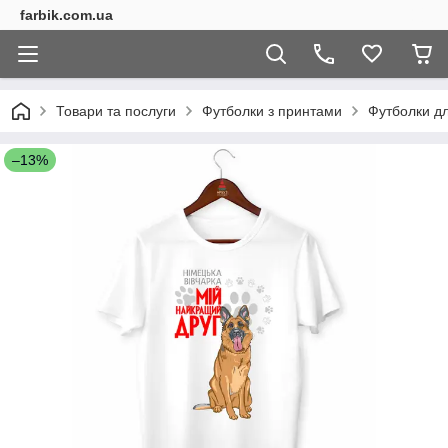
farbik.com.ua
Товари та послуги
Футболки з принтами
Футболки дл
–13%