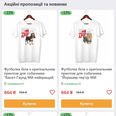
Акційні пропозиції та новинки
–13%
–13%
Футболка біла з оригінальним
Футболка біла з оригінальним
принтом для собачника
принтом для собачника
"Басет-Гаунд Мій найкращий
"Йоркшир-тер'єр Мій
друг" Push IT
найкращий друг" Push IT
В наявності
В наявності
664
664
₴
₴
764 ₴
764 ₴
Купити
Купити
–13%
–13%