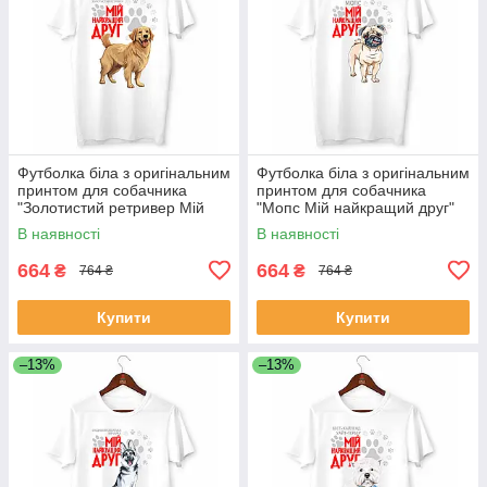
Футболка біла з оригінальним
Футболка біла з оригінальним
принтом для собачника
принтом для собачника
"Золотистий ретривер Мій
"Мопс Мій найкращий друг"
найкращий друг" Push IT
Push IT
В наявності
В наявності
664
664
₴
₴
764 ₴
764 ₴
Купити
Купити
–13%
–13%