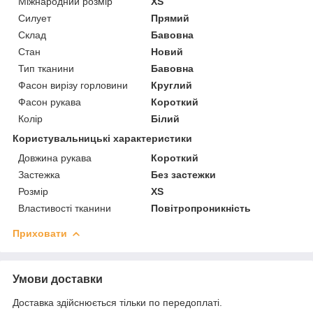
Міжнародний розмір
XS
Силует
Прямий
Склад
Бавовна
Стан
Новий
Тип тканини
Бавовна
Фасон вирізу горловини
Круглий
Фасон рукава
Короткий
Колір
Білий
Користувальницькі характеристики
Довжина рукава
Короткий
Застежка
Без застежки
Розмір
XS
Властивості тканини
Повітропроникність
Приховати
Умови доставки
Доставка здійснюється тільки по передоплаті.