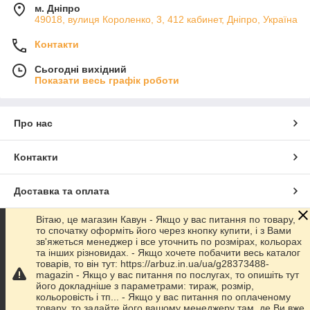
м. Дніпро
49018, вулиця Короленко, 3, 412 кабинет, Дніпро, Україна
Контакти
Сьогодні вихідний
Показати весь графік роботи
Про нас
Контакти
Доставка та оплата
Вітаю, це магазин Кавун - Якщо у вас питання по товару,
Графік роботи
то спочатку оформіть його через кнопку купити, і з Вами
зв'яжеться менеджер і все уточнить по розмірах, кольорах
та інших різновидах. - Якщо хочете побачити весь каталог
Повна версія сайту
товарів, то він тут: https://arbuz.in.ua/ua/g28373488-
magazin - Якщо у вас питання по послугах, то опишіть тут
його докладніше з параметрами: тираж, розмір,
Сайт створено на маркетплейсі
Prom.ua
кольоровість і тп... - Якщо у вас питання по оплаченому
товару, то задайте його вашому менеджеру там, де Ви вже