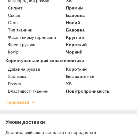
Міжнародний розмір
XS
Силует
Прямий
Склад
Бавовна
Стан
Новий
Тип тканини
Бавовна
Фасон вирізу горловини
Круглий
Фасон рукава
Короткий
Колір
Чорний
Користувальницькі характеристики
Довжина рукава
Короткий
Застежка
Без застежки
Розмір
XS
Властивості тканини
Повітропроникність
Приховати
Умови доставки
Доставка здійснюється тільки по передоплаті.