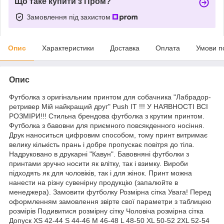
Що таке купити з Пром?
Замовлення під захистом
Опис
Характеристики
Доставка
Оплата
Умови п
Опис
Футболка з оригінальним принтом для собачника "Лабрадор-
ретривер Мій найкращий друг" Push IT !!! У НАЯВНОСТІ ВСІ
РОЗМІРИ!!! Стильна брендова футболка з крутим принтом.
Футболка з бавовни для приємного повсякденного носіння.
Друк наноситься цифровим способом, тому принт витримає
велику кількість прань і добре пропускає повітря до тіла.
Надруковано в друкарні "Кавун". Бавовняні футболки з
принтами зручно носити як влітку, так і взимку. Вироби
підходять як для чоловіків, так і для жінок. Принт можна
нанести на різну сувенірну продукцію (запалюйте в
менеджера). Замовити футболку Розмірна сітка Увага! Перед
оформленням замовлення звірте свої параметри з таблицею
розмірів Подивитися розмірну сітку Чоловіча розмірна сітка
Допуск XS 42-44 S 44-46 M 46-48 L 48-50 XL 50-52 2XL 52-54