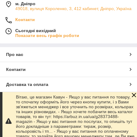
м. Дніпро
49018, вулиця Короленко, 3, 412 кабинет, Дніпро, Україна
Контакти
Сьогодні вихідний
Показати весь графік роботи
Про нас
Контакти
Доставка та оплата
Вітаю, це магазин Кавун - Якщо у вас питання по товару,
Графік роботи
то спочатку оформіть його через кнопку купити, і з Вами
зв'яжеться менеджер і все уточнить по розмірах, кольорах
та інших різновидах. - Якщо хочете побачити весь каталог
Повна версія сайту
товарів, то він тут: https://arbuz.in.ua/ua/g28373488-
magazin - Якщо у вас питання по послугах, то опишіть тут
його докладніше з параметрами: тираж, розмір,
Сайт створено на маркетплейсі
Prom.ua
кольоровість і тп... - Якщо у вас питання по оплаченому
товару, то задайте його вашому менеджеру там, де Ви вже