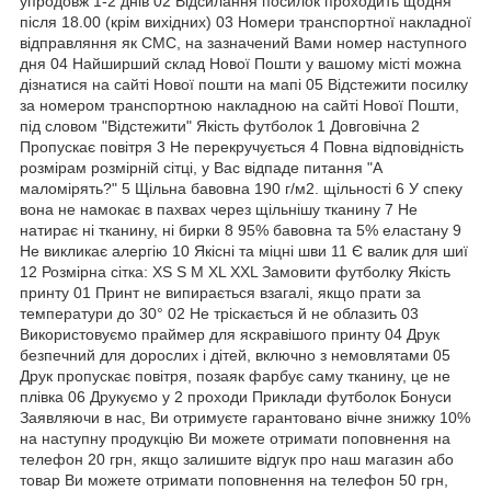
упродовж 1-2 днів 02 Відсилання посилок проходить щодня
після 18.00 (крім вихідних) 03 Номери транспортної накладної
відправляння як СМС, на зазначений Вами номер наступного
дня 04 Найширший склад Нової Пошти у вашому місті можна
дізнатися на сайті Нової пошти на мапі 05 Відстежити посилку
за номером транспортною накладною на сайті Нової Пошти,
під словом "Відстежити" Якість футболок 1 Довговічна 2
Пропускає повітря 3 Не перекручується 4 Повна відповідність
розмірам розмірній сітці, у Вас відпаде питання "А
маломірять?" 5 Щільна бавовна 190 г/м2. щільності 6 У спеку
вона не намокає в пахвах через щільнішу тканину 7 Не
натирає ні тканину, ні бирки 8 95% бавовна та 5% еластану 9
Не викликає алергію 10 Якісні та міцні шви 11 Є валик для шиї
12 Розмірна сітка: XS S M XL XXL Замовити футболку Якість
принту 01 Принт не випирається взагалі, якщо прати за
температури до 30° 02 Не тріскається й не облазить 03
Використовуємо праймер для яскравішого принту 04 Друк
безпечний для дорослих і дітей, включно з немовлятами 05
Друк пропускає повітря, позаяк фарбує саму тканину, це не
плівка 06 Друкуємо у 2 проходи Приклади футболок Бонуси
Заявляючи в нас, Ви отримуєте гарантовано вічне знижку 10%
на наступну продукцію Ви можете отримати поповнення на
телефон 20 грн, якщо залишите відгук про наш магазин або
товар Ви можете отримати поповнення на телефон 50 грн,