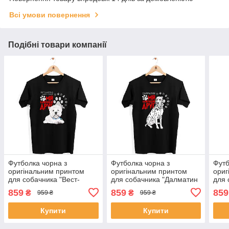
Всі умови повернення
Подібні товари компанії
Футболка чорна з
Футболка чорна з
Футб
оригінальним принтом
оригінальним принтом
ориг
для собачника "Вест-
для собачника "Далматин
для 
хайленд-уайт-терьер Мій
Мій найкращий друг" Push
Гаун
859
859
859
₴
₴
959 ₴
959 ₴
найкращий друг" Push IT
IT
друг
Купити
Купити