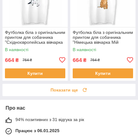
Футболка біла з оригінальним
Футболка біла з оригінальним
принтом для собачника
принтом для собачника
"Східноєвропейська вівчарка
"Німецька вівчарка Мій
Мій найкращий друг" Push IT
найкращий друг" Push IT
В наявності
В наявності
664
664
₴
₴
764 ₴
764 ₴
Купити
Купити
Показати ще
Про нас
94% позитивних з 31 відгука за рік
Працює з 06.01.2025