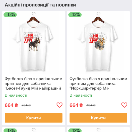
Акційні пропозиції та новинки
–13%
–13%
Футболка біла з оригінальним
Футболка біла з оригінальним
принтом для собачника
принтом для собачника
"Басет-Гаунд Мій найкращий
"Йоркшир-тер'єр Мій
друг" Push IT
найкращий друг" Push IT
В наявності
В наявності
664
664
₴
₴
764 ₴
764 ₴
Купити
Купити
–13%
–13%