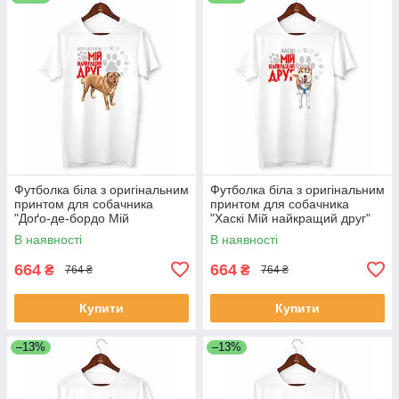
Футболка біла з оригінальним
Футболка біла з оригінальним
принтом для собачника
принтом для собачника
"Доґо-де-бордо Мій
"Хаскі Мій найкращий друг"
найкращий друг" Push IT
Push IT
В наявності
В наявності
664
664
₴
₴
764 ₴
764 ₴
Купити
Купити
–13%
–13%