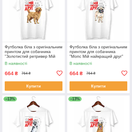
Футболка біла з оригінальним
Футболка біла з оригінальним
принтом для собачника
принтом для собачника
"Золотистий ретривер Мій
"Мопс Мій найкращий друг"
найкращий друг" Push IT
Push IT
В наявності
В наявності
664
664
₴
₴
764 ₴
764 ₴
Купити
Купити
–13%
–13%