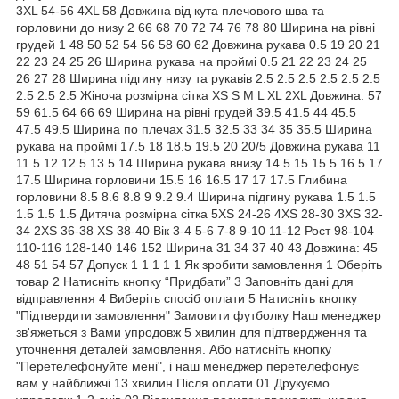
3XL 54-56 4XL 58 Довжина від кута плечового шва та
горловини до низу 2 66 68 70 72 74 76 78 80 Ширина на рівні
грудей 1 48 50 52 54 56 58 60 62 Довжина рукава 0.5 19 20 21
22 23 24 25 26 Ширина рукава на проймі 0.5 21 22 23 24 25
26 27 28 Ширина підгину низу та рукавів 2.5 2.5 2.5 2.5 2.5 2.5
2.5 2.5 2.5 Жіноча розмірна сітка XS S M L XL 2XL Довжина: 57
59 61.5 64 66 69 Ширина на рівні грудей 39.5 41.5 44 45.5
47.5 49.5 Ширина по плечах 31.5 32.5 33 34 35 35.5 Ширина
рукава на проймі 17.5 18 18.5 19.5 20 20/5 Довжина рукава 11
11.5 12 12.5 13.5 14 Ширина рукава внизу 14.5 15 15.5 16.5 17
17.5 Ширина горловини 15.5 16 16.5 17 17 17.5 Глибина
горловини 8.5 8.6 8.8 9 9.2 9.4 Ширина підгину рукава 1.5 1.5
1.5 1.5 1.5 Дитяча розмірна сітка 5XS 24-26 4XS 28-30 3XS 32-
34 2XS 36-38 XS 38-40 Вік 3-4 5-6 7-8 9-10 11-12 Рост 98-104
110-116 128-140 146 152 Ширина 31 34 37 40 43 Довжина: 45
48 51 54 57 Допуск 1 1 1 1 1 Як зробити замовлення 1 Оберіть
товар 2 Натисніть кнопку “Придбати” 3 Заповніть дані для
відправлення 4 Виберіть спосіб оплати 5 Натисніть кнопку
"Підтвердити замовлення" Замовити футболку Наш менеджер
зв'яжеться з Вами упродовж 5 хвилин для підтвердження та
уточнення деталей замовлення. Або натисніть кнопку
"Перетелефонуйте мені", і наш менеджер перетелефонує
вам у найближчі 13 хвилин Після оплати 01 Друкуємо