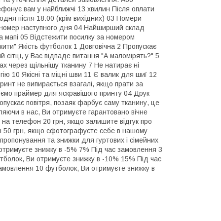
фонує вам у найближчі 13 хвилин Після оплати
дня після 18.00 (крім вихідних) 03 Номери
 номер наступного дня 04 Найширший склад
а мапі 05 Відстежити посилку за номером
ити" Якість футболок 1 Довговічна 2 Пропускає
й сітці, у Вас відпаде питання "А маломірять?" 5
вах через щільнішу тканину 7 Не натирає ні
ію 10 Якісні та міцні шви 11 Є валик для шиї 12
ринт не випирається взагалі, якщо прати за
уємо праймер для яскравішого принту 04 Друк
опускає повітря, позаяк фарбує саму тканину, це
яючи в нас, Ви отримуєте гарантовано вічне
на телефон 20 грн, якщо залишите відгук про
 50 грн, якщо сфотографуєте себе в нашому
 пропонування та знижки для гуртових і сімейних
отримуєте знижку в -5% 7% Під час замовлення 3
тболок, Ви отримуєте знижку в -10% 15% Під час
амовлення 10 футболок, Ви отримуєте знижку в