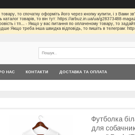
 товару, то спочатку оформіть його через кнопку купити, і з Вами з
каталог товарів, то він тут: https://arbuz.in.ua/ua/g28373488-magaz
овість і тп... - Якщо у вас питання по оплаченому товару, то зада
дше Якщо треба інша швидка відповідь, то пишіть в телеграм: https
РО НАС
КОНТАКТИ
ДОСТАВКА ТА ОПЛАТА
Футболка біл
для собачник