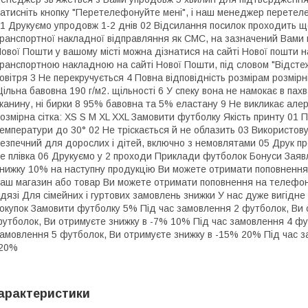
атисніть кнопку "Перетелефонуйте мені", і наш менеджер перетеле
1 Друкуємо упродовж 1-2 днів 02 Відсилання посилок проходить що
ранспортної накладної відправляння як СМС, на зазначений Вами
ової Пошти у вашому місті можна дізнатися на сайті Нової пошти н
ранспортною накладною на сайті Нової Пошти, під словом "Відстеж
овітря 3 Не перекручується 4 Повна відповідність розмірам розмірні
ільна бавовна 190 г/м2. щільності 6 У спеку вона не намокає в пах
канину, ні бирки 8 95% бавовна та 5% еластану 9 Не викликає алерг
озмірна сітка: XS S M XL XXL Замовити футболку Якість принту 01 П
емператури до 30° 02 Не тріскається й не облазить 03 Використов
езпечний для дорослих і дітей, включно з немовлятами 05 Друк пр
е плівка 06 Друкуємо у 2 проходи Приклади футболок Бонуси Заявл
нижку 10% на наступну продукцію Ви можете отримати поповнення 
аш магазин або товар Ви можете отримати поповнення на телефон
дязі Для сімейних і гуртових замовлень знижки У нас дуже вигідне
окупок Замовити футболку 5% Під час замовлення 2 футболок, Ви 
утболок, Ви отримуєте знижку в -7% 10% Під час замовлення 4 фу
амовлення 5 футболок, Ви отримуєте знижку в -15% 20% Під час з
-20%
арактеристики