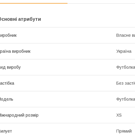
Основні атрибути
иробник
Власне в
раїна виробник
Україна
ид виробу
Футболк
астібка
Без засті
Модель
Футболк
іжнародний розмір
XS
илует
Прямий