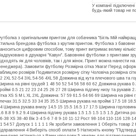
У компанії підключені
будь-який товар не п
утболка з оригінальним принтом для собачника "Бігль Мій найкращ
тильна брендова футболка з крутим принтом. Футболка з бавовни 
аноситься цифровим способом, тому принт витримає велику кількіст
адруковано в друкарні "Кавун". Бавовняні футболки з принтами зруч
ідходять як для чоловіків, так і для жінок. Принт можна нанести н
енеджера). Замовити футболку Розмірна сітка Увага! Перед оформ
аблицею розмірів Подивитися розмірну сітку Чоловіча розмірна сітк
2 2XL 52-54 3XL 54-56 4XL 58 Довжина від кута плечового шва та го
ирина на рівні грудей 1 48 50 52 54 56 58 60 62 Довжина рукава 0
роймі 0.5 21 22 23 24 25 26 27 28 Ширина підгину низу та рукавів 2.5
ітка XS S M L XL 2XL Довжина: 57 59 61.5 64 66 69 Ширина на рівні 
лечах 31.5 32.5 33 34 35 35.5 Ширина рукава на проймі 17.5 18 18.5
4 Ширина рукава внизу 14.5 15 15.5 16.5 17 17.5 Ширина горловини
.6 8.8 9 9.2 9.4 Ширина підгину рукава 1.5 1.5 1.5 1.5 1.5 Дитяча 
6-38 XS 38-40 Вік 3-4 5-6 7-8 9-10 11-12 Рост 98-104 110-116 128-
1 54 57 Допуск 1 1 1 1 1 Як зробити замовлення 1 Оберіть товар 2 
ідправлення 4 Виберіть спосіб оплати 5 Натисніть кнопку "Підтв
енеджер зв'яжеться з Вами упродовж 5 хвилин для підтвердження