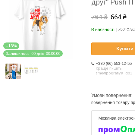
друг" Push IT
664 ₴
764 ₴
В наявності
Код:
ФП0
–13%
Купити
Залишилось
0
0
днів
0
0
0
0
0
0
+380 (66) 553-12-55
Краще пишіть:
t.me/tipografiya_dp1
повернення товару п