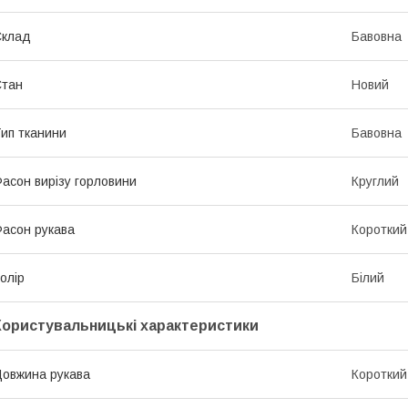
Склад
Бавовна
Стан
Новий
ип тканини
Бавовна
асон вирізу горловини
Круглий
асон рукава
Короткий
олір
Білий
Користувальницькі характеристики
овжина рукава
Короткий