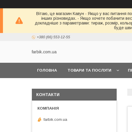
Вітаю, це магазин Кавун - Якщо у вас питання по
інших різновидах. - Якщо хочете побачити весь 
докладніше з параметрами: тираж, розмір, кольор
буде шви
+380 (66) 553-12-55
farbik.com.ua
ГОЛОВНА
ТОВАРИ ТА ПОСЛУГИ
П
КОНТАКТИ
farbik.com.ua