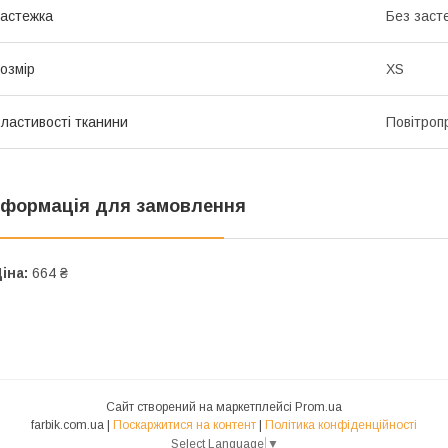
астежка
Без заст
озмір
XS
ластивості тканини
Повітроп
нформація для замовлення
іна:
664 ₴
Сайт створений на маркетплейсі
Prom.ua
farbik.com.ua |
Поскаржитися на контент
|
Політика конфіденційності
Select Language
▼