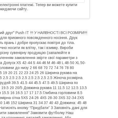
 електронні платежі. Тепер ви можете купити
окидаючи сайту.
ий друг" Push IT !!! У НАЯВНОСТІ ВСІ РОЗМІРИ!!!
для приємного повсякденного носіння. Друк
ь прань і добре пропускає повітря до тіла.
но носити як влітку, так і взимку. Вироби
а різну сувенірну продукцію (запалюйте в
ленням замовлення звірте свої параметри з
а Допуск XS 42-44 S 44-46 M 46-48 L 48-50 XL 50-
рловини до низу 2 66 68 70 72 74 76 78 80
.5 19 20 21 22 23 24 25 26 Ширина рукава на
 2.5 2.5 2.5 2.5 2.5 2.5 2.5 2.5 Жіноча розмірна
грудей 39.5 41.5 44 45.5 47.5 49.5 Ширина по
 19.5 20 20/5 Довжина рукава 11 11.5 12 12.5 13.5
 15.5 16 16.5 17 17 17.5 Глибина горловини 8.5
розмірна сітка 5XS 24-26 4XS 28-30 3XS 32-34 2XS
140 146 152 Ширина 31 34 37 40 43 Довжина: 45 48
Натисніть кнопку “Придбати” 3 Заповніть дані для
ердити замовлення" Замовити футболку Наш
 та уточнення деталей замовлення. Або