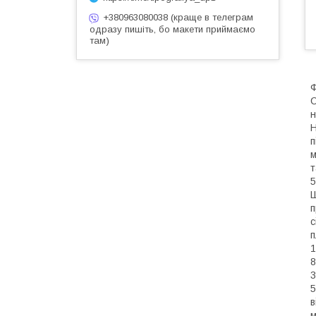
+380963080038 (краще в телеграм
одразу пишіть, бо макети приймаємо
там)
Ф
С
н
Н
п
м
т
5
Ш
п
с
п
1
8
3
5
в
м