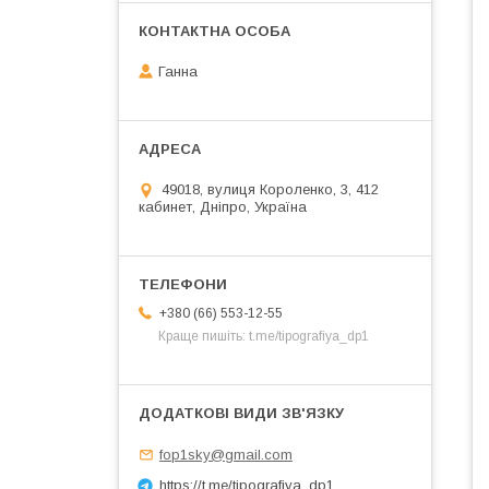
Ганна
49018, вулиця Короленко, 3, 412
кабинет, Дніпро, Україна
+380 (66) 553-12-55
Краще пишіть: t.me/tipografiya_dp1
fop1sky@gmail.com
https://t.me/tipografiya_dp1