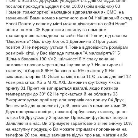
Після оплати 01 Друкуємо упродовж 1-2 днів 02 Відсилання
посилок проходить щодня після 18.00 (крім вихідних) 03
Номери транспортної накладної відправляння як СМС, на
зазначений Вами номер наступного дня 04 Найширший склад
Нової Пошти у вашому місті можна дізнатися на сайті Нової
пошти на мапі 05 Відстежити посилку за номером
транспортною накладною на сайті Нової Пошти, під словом
"Відстежити" Якість футболок 1 Довговічна 2 Пропускає
повітря 3 Не перекручується 4 Повна відповідність розмірам
розмірній сітці, у Вас відпаде питання "А маломірять?" 5
Щільна бавовна 190 г/м2. щільності 6 У спеку вона не
намокає в пахвах через щільнішу тканину 7 Не натирає ні
тканину, ні бирки 8 95% бавовна та 5% еластану 9 Не
викликає алергію 10 Якісні та міцні шви 11 Є валик для шиї 12
Розмірна сітка: XS S M XL XXL Замовити футболку Якість
принту 01 Принт не випирається взагалі, якщо прати за
температури до 30° 02 Не тріскається й не облазить 03
Використовуємо праймер для яскравішого принту 04 Друк
безпечний для дорослих і дітей, включно з немовлятами 05
Друк пропускає повітря, позаяк фарбує саму тканину, це не
плівка 06 Друкуємо у 2 проходи Приклади футболок Бонуси
Заявляючи в нас, Ви отримуєте гарантовано вічне знижку 10%
на наступну продукцію Ви можете отримати поповнення на
телефон 20 грн, якщо залишите відгук про наш магазин або