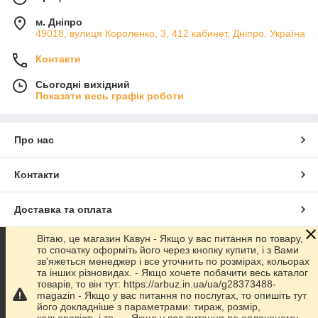
м. Дніпро
49018, вулиця Короленко, 3, 412 кабинет, Дніпро, Україна
Контакти
Сьогодні вихідний
Показати весь графік роботи
Про нас
Контакти
Доставка та оплата
Вітаю, це магазин Кавун - Якщо у вас питання по товару,
Графік роботи
то спочатку оформіть його через кнопку купити, і з Вами
зв'яжеться менеджер і все уточнить по розмірах, кольорах
та інших різновидах. - Якщо хочете побачити весь каталог
Повна версія сайту
товарів, то він тут: https://arbuz.in.ua/ua/g28373488-
magazin - Якщо у вас питання по послугах, то опишіть тут
його докладніше з параметрами: тираж, розмір,
Сайт створено на маркетплейсі
Prom.ua