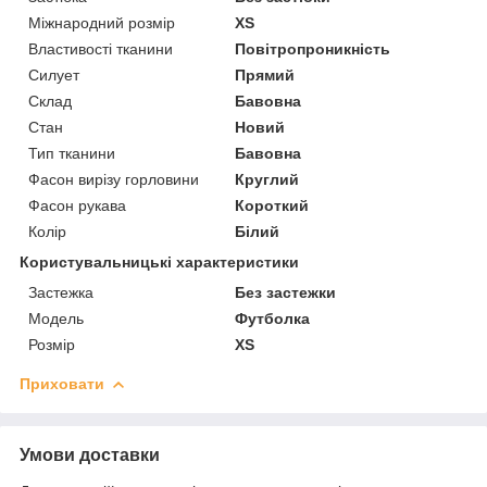
Міжнародний розмір
XS
Властивості тканини
Повітропроникність
Силует
Прямий
Склад
Бавовна
Стан
Новий
Тип тканини
Бавовна
Фасон вирізу горловини
Круглий
Фасон рукава
Короткий
Колір
Білий
Користувальницькі характеристики
Застежка
Без застежки
Мoдель
Футболка
Розмір
XS
Приховати
Умови доставки