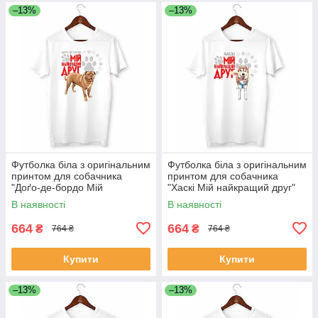
–13%
–13%
Футболка біла з оригінальним
Футболка біла з оригінальним
принтом для собачника
принтом для собачника
"Доґо-де-бордо Мій
"Хаскі Мій найкращий друг"
найкращий друг" Push IT
Push IT
В наявності
В наявності
664
664
₴
₴
764 ₴
764 ₴
Купити
Купити
–13%
–13%