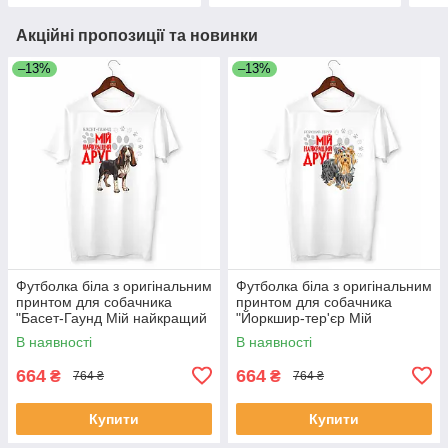
Акційні пропозиції та новинки
–13%
–13%
Футболка біла з оригінальним
Футболка біла з оригінальним
принтом для собачника
принтом для собачника
"Басет-Гаунд Мій найкращий
"Йоркшир-тер'єр Мій
друг" Push IT
найкращий друг" Push IT
В наявності
В наявності
664
664
₴
₴
764 ₴
764 ₴
Купити
Купити