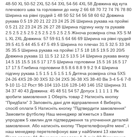
48-50 XL 50-52 2XL 52-54 3XL 54-56 4XL 58 Довжина від кута
плечового шва та горловини до низу 2 66 68 70 72 74 76 78 80
Ширина на рівні грудей 1 48 50 52 54 56 58 60 62 Довжина
рукава 0.5 19 20 21 22 23 24 25 26 Ширина рукава на проймі
0.5 21 22 23 24 25 26 27 28 Ширина підгину низу та рукавів
2.5 2.5 2.5 2.5 2.5 2.5 2.5 2.5 2.5 Жіноча розмірна сітка XS S M
L XL 2XL Довжина: 57 59 61.5 64 66 69 Ширина на рівні грудей
39.5 41.5 44 45.5 47.5 49.5 Ширина по плечах 31.5 32.5 33 34
35 35.5 Ширина рукава на проймі 17.5 18 18.5 19.5 20 20/5
Довжина рукава 11 11.5 12 12.5 13.5 14 Ширина рукава внизу
14.5 15 15.5 16.5 17 17.5 Ширина горловини 15.5 16 16.5 17
17 17.5 Глибина горловини 8.5 8.6 8.8 9 9.2 9.4 Ширина
підгину рукава 1.5 1.5 1.5 1.5 1.5 Дитяча розмірна сітка 5XS
24-26 4XS 28-30 3XS 32-34 2XS 36-38 XS 38-40 Вік 3-4 5-6 7-8
9-10 11-12 Рост 98-104 110-116 128-140 146 152 Ширина 31
34 37 40 43 Довжина: 45 48 51 54 57 Допуск 1 1 1 1 1 Як
зробити замовлення 1 Оберіть товар 2 Натисніть кнопку
“Придбати” 3 Заповніть дані для відправлення 4 Виберіть
спосіб оплати 5 Натисніть кнопку "Підтвердити замовлення"
Замовити футболку Наш менеджер зв'яжеться з Вами
упродовж 5 хвилин для підтвердження та уточнення деталей
замовлення. Або натисніть кнопку "Перетелефонуйте мені", і
наш менеджер перетелефонує вам у найближчі 13 хвилин