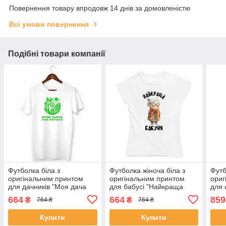
Повернення товару впродовж 14 днів за домовленістю
Всі умови повернення
Подібні товари компанії
Футболка біла з
Футболка жіноча біла з
Футб
оригінальним принтом
оригінальним принтом
ориг
для дачників "Моя дача
для бабусі "Найкраща
для 
мій релакс" Push IT
бабуня" Push IT
"Ст
664
664
859
₴
₴
764 ₴
764 ₴
буль
друг
Купити
Купити