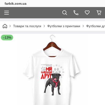
farbik.com.ua
Товари та послуги
Футболки з принтами
Футболки дл
–13%