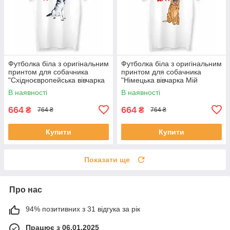
Футболка біла з оригінальним
Футболка біла з оригінальним
принтом для собачника
принтом для собачника
"Східноєвропейська вівчарка
"Німецька вівчарка Мій
Мій найкращий друг" Push IT
найкращий друг" Push IT
В наявності
В наявності
664
664
₴
₴
764 ₴
764 ₴
Купити
Купити
Показати ще
Про нас
94% позитивних з 31 відгука за рік
Працює з 06.01.2025