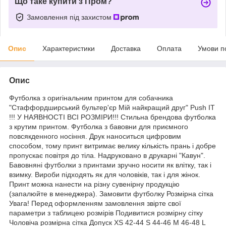
Що таке купити з Пром?
Замовлення під захистом
Опис
Характеристики
Доставка
Оплата
Умови п
Опис
Футболка з оригінальним принтом для собачника
"Стаффордширський бультер'єр Мій найкращий друг" Push IT
!!! У НАЯВНОСТІ ВСІ РОЗМІРИ!!! Стильна брендова футболка
з крутим принтом. Футболка з бавовни для приємного
повсякденного носіння. Друк наноситься цифровим
способом, тому принт витримає велику кількість прань і добре
пропускає повітря до тіла. Надруковано в друкарні "Кавун".
Бавовняні футболки з принтами зручно носити як влітку, так і
взимку. Вироби підходять як для чоловіків, так і для жінок.
Принт можна нанести на різну сувенірну продукцію
(запалюйте в менеджера). Замовити футболку Розмірна сітка
Увага! Перед оформленням замовлення звірте свої
параметри з таблицею розмірів Подивитися розмірну сітку
Чоловіча розмірна сітка Допуск XS 42-44 S 44-46 M 46-48 L