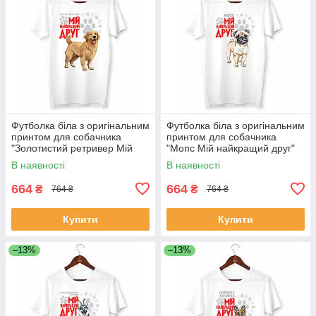
Футболка біла з оригінальним
Футболка біла з оригінальним
принтом для собачника
принтом для собачника
"Золотистий ретривер Мій
"Мопс Мій найкращий друг"
найкращий друг" Push IT
Push IT
В наявності
В наявності
664
664
₴
₴
764 ₴
764 ₴
Купити
Купити
–13%
–13%