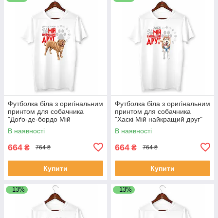
Футболка біла з оригінальним
Футболка біла з оригінальним
принтом для собачника
принтом для собачника
"Доґо-де-бордо Мій
"Хаскі Мій найкращий друг"
найкращий друг" Push IT
Push IT
В наявності
В наявності
664
664
₴
₴
764 ₴
764 ₴
Купити
Купити
–13%
–13%