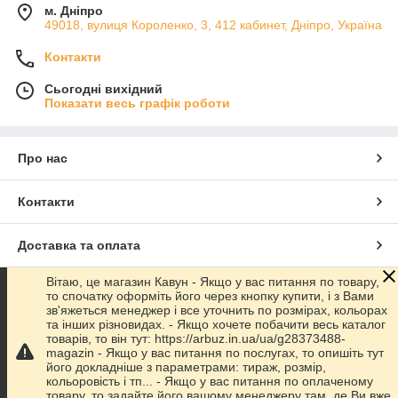
м. Дніпро
49018, вулиця Короленко, 3, 412 кабинет, Дніпро, Україна
Контакти
Сьогодні вихідний
Показати весь графік роботи
Про нас
Контакти
Доставка та оплата
Вітаю, це магазин Кавун - Якщо у вас питання по товару,
Графік роботи
то спочатку оформіть його через кнопку купити, і з Вами
зв'яжеться менеджер і все уточнить по розмірах, кольорах
та інших різновидах. - Якщо хочете побачити весь каталог
Повна версія сайту
товарів, то він тут: https://arbuz.in.ua/ua/g28373488-
magazin - Якщо у вас питання по послугах, то опишіть тут
його докладніше з параметрами: тираж, розмір,
Сайт створено на маркетплейсі
Prom.ua
кольоровість і тп... - Якщо у вас питання по оплаченому
товару, то задайте його вашому менеджеру там, де Ви вже