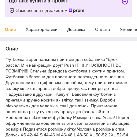
Що таке купити з Пром?
Замовлення під захистом
Опис
Характеристики
Доставка
Оплата
Умови п
Опис
Футболка з оригінальним принтом для собачника "Джек-
рассел Мій найкращий друг" Push IT !!! У НАЯВНОСТІ ВСІ
РОЗМІРИ!!! Стильна брендова футболка з крутим принтом.
Футболка з бавовни для приємного повсякденного носіння.
Друк наноситься цифровим способом, тому принт витримає
велику кількість прань і добре пропускає повітря до тіла.
Надруковано в друкарні "Кавун". Бавовняні футболки з
принтами зручно носити як влітку, так і взимку. Вироби
підходять як для чоловіків, так і для жінок. Принт можна
нанести на різну сувенірну продукцію (запалюйте в
менеджера). Замовити футболку Розмірна сітка Увага! Перед
оформленням замовлення звірте свої параметри з таблицею
розмірів Подивитися розмірну сітку Чоловіча розмірна сітка
Допуск XS 42-44 S 44-46 M 46-48 L 48-50 XL 50-52 2XL 52-54