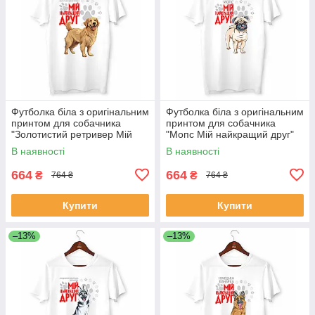
Футболка біла з оригінальним
Футболка біла з оригінальним
принтом для собачника
принтом для собачника
"Золотистий ретривер Мій
"Мопс Мій найкращий друг"
найкращий друг" Push IT
Push IT
В наявності
В наявності
664
664
₴
₴
764 ₴
764 ₴
Купити
Купити
–13%
–13%