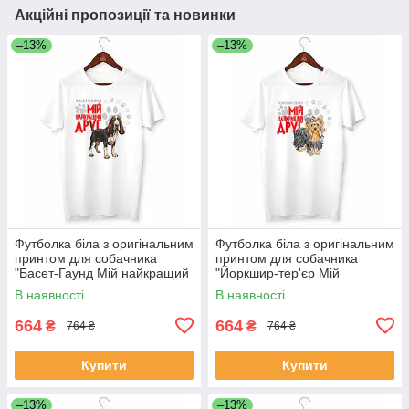
Акційні пропозиції та новинки
–13%
–13%
Футболка біла з оригінальним
Футболка біла з оригінальним
принтом для собачника
принтом для собачника
"Басет-Гаунд Мій найкращий
"Йоркшир-тер'єр Мій
друг" Push IT
найкращий друг" Push IT
В наявності
В наявності
664
664
₴
₴
764 ₴
764 ₴
Купити
Купити
–13%
–13%