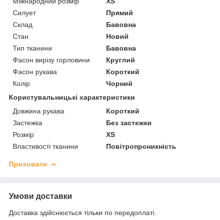
Міжнародний розмір
XS
Силует
Прямий
Склад
Бавовна
Стан
Новий
Тип тканини
Бавовна
Фасон вирізу горловини
Круглий
Фасон рукава
Короткий
Колір
Чорний
Користувальницькі характеристики
Довжина рукава
Короткий
Застежка
Без застежки
Розмір
XS
Властивості тканини
Повітропроникність
Приховати
Умови доставки
Доставка здійснюється тільки по передоплаті.