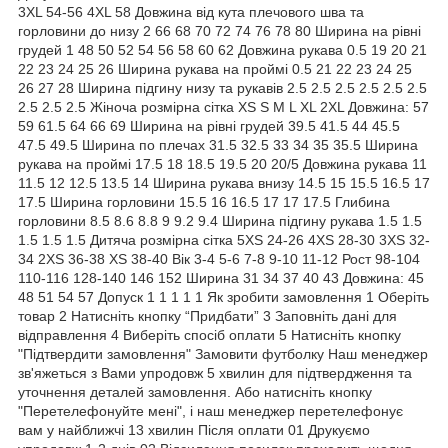
3XL 54-56 4XL 58 Довжина від кута плечового шва та
горловини до низу 2 66 68 70 72 74 76 78 80 Ширина на рівні
грудей 1 48 50 52 54 56 58 60 62 Довжина рукава 0.5 19 20 21
22 23 24 25 26 Ширина рукава на проймі 0.5 21 22 23 24 25
26 27 28 Ширина підгину низу та рукавів 2.5 2.5 2.5 2.5 2.5 2.5
2.5 2.5 2.5 Жіноча розмірна сітка XS S M L XL 2XL Довжина: 57
59 61.5 64 66 69 Ширина на рівні грудей 39.5 41.5 44 45.5
47.5 49.5 Ширина по плечах 31.5 32.5 33 34 35 35.5 Ширина
рукава на проймі 17.5 18 18.5 19.5 20 20/5 Довжина рукава 11
11.5 12 12.5 13.5 14 Ширина рукава внизу 14.5 15 15.5 16.5 17
17.5 Ширина горловини 15.5 16 16.5 17 17 17.5 Глибина
горловини 8.5 8.6 8.8 9 9.2 9.4 Ширина підгину рукава 1.5 1.5
1.5 1.5 1.5 Дитяча розмірна сітка 5XS 24-26 4XS 28-30 3XS 32-
34 2XS 36-38 XS 38-40 Вік 3-4 5-6 7-8 9-10 11-12 Рост 98-104
110-116 128-140 146 152 Ширина 31 34 37 40 43 Довжина: 45
48 51 54 57 Допуск 1 1 1 1 1 Як зробити замовлення 1 Оберіть
товар 2 Натисніть кнопку “Придбати” 3 Заповніть дані для
відправлення 4 Виберіть спосіб оплати 5 Натисніть кнопку
"Підтвердити замовлення" Замовити футболку Наш менеджер
зв'яжеться з Вами упродовж 5 хвилин для підтвердження та
уточнення деталей замовлення. Або натисніть кнопку
"Перетелефонуйте мені", і наш менеджер перетелефонує
вам у найближчі 13 хвилин Після оплати 01 Друкуємо