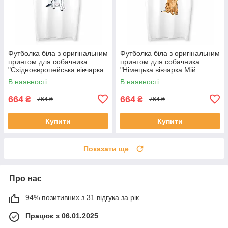
Футболка біла з оригінальним
Футболка біла з оригінальним
принтом для собачника
принтом для собачника
"Східноєвропейська вівчарка
"Німецька вівчарка Мій
Мій найкращий друг" Push IT
найкращий друг" Push IT
В наявності
В наявності
664
664
₴
₴
764 ₴
764 ₴
Купити
Купити
Показати ще
Про нас
94% позитивних з 31 відгука за рік
Працює з 06.01.2025