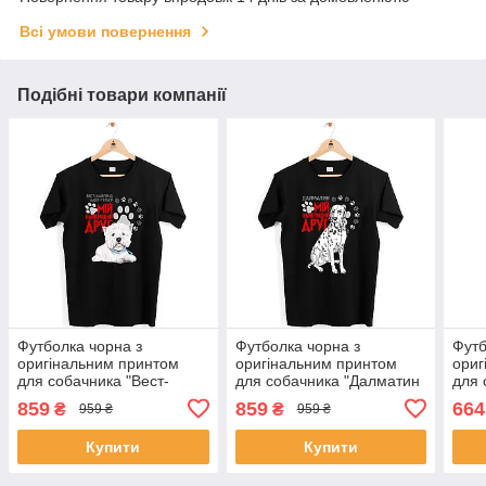
Всі умови повернення
Подібні товари компанії
Футболка чорна з
Футболка чорна з
Футб
оригінальним принтом
оригінальним принтом
ориг
для собачника "Вест-
для собачника "Далматин
для 
хайленд-уайт-терьер Мій
Мій найкращий друг" Push
расс
859
859
664
₴
₴
959 ₴
959 ₴
найкращий друг" Push IT
IT
друг
Купити
Купити