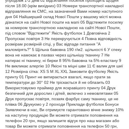
упродовж 1-2 днів 02 Відсилання посилок проходить щодня
після 18.00 (крім вихідних) 03 Номери транспортної накладної
відправляння як СМС, на зазначений Вами номер наступного
дня 04 Найширший склад Нової Пошти у вашому місті можна
дізнатися на сайті Нової пошти на мапі 05 Відстежити посилку
за номером транспортною накладною на сайті Нової Пошти,
під словом "Відстежити" Якість футболок 1 Довговічна 2
Пропускає повітря 3 Не перекручується 4 Повна відповідність
розмірам розмірній сітці, у Вас відпаде питання "А
маломірять?" 5 Щільна бавовна 190 г/м2. щільності 6 У спеку
вона не намокає в пахвах через щільнішу тканину 7 Не
натирає ні тканину, ні бирки 8 95% бавовна та 5% еластану 9
Не викликає алергію 10 Якісні та міцні шви 11 Є валик для шиї
12 Розмірна сітка: XS S M XL XXL Замовити футболку Якість
принту 01 Принт не випирається взагалі, якщо прати за
температури до 30° 02 Не тріскається й не облазить 03
Використовуємо праймер для яскравішого принту 04 Друк
безпечний для дорослих і дітей, включно з немовлятами 05
Друк пропускає повітря, позаяк фарбує саму тканину, це не
плівка 06 Друкуємо у 2 проходи Приклади футболок Бонуси
Заявляючи в нас, Ви отримуєте гарантовано вічне знижку 10%
на наступну продукцію Ви можете отримати поповнення на
телефон 20 грн, якщо залишите відгук про наш магазин або
товар Ви можете отримати поповнення на телефон 50 грн,