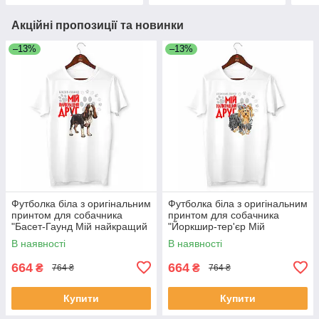
Акційні пропозиції та новинки
–13%
–13%
Футболка біла з оригінальним
Футболка біла з оригінальним
принтом для собачника
принтом для собачника
"Басет-Гаунд Мій найкращий
"Йоркшир-тер'єр Мій
друг" Push IT
найкращий друг" Push IT
В наявності
В наявності
664
664
₴
₴
764 ₴
764 ₴
Купити
Купити