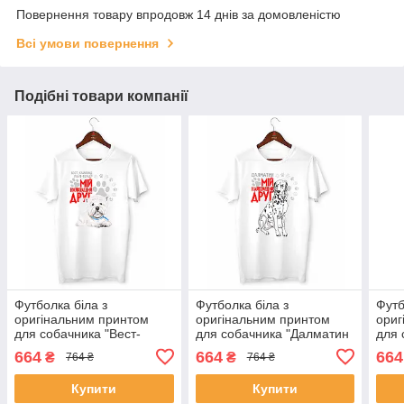
Повернення товару впродовж 14 днів за домовленістю
Всі умови повернення
Подібні товари компанії
Футболка біла з
Футболка біла з
Футб
оригінальним принтом
оригінальним принтом
ориг
для собачника "Вест-
для собачника "Далматин
для 
хайленд-уайт-терьер Мій
Мій найкращий друг" Push
Гаун
664
664
664
₴
₴
764 ₴
764 ₴
найкращий друг" Push IT
IT
друг
Купити
Купити