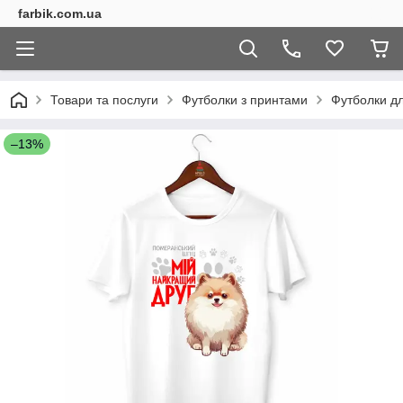
farbik.com.ua
Товари та послуги
Футболки з принтами
Футболки дл
–13%