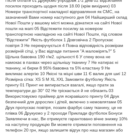
Після оплати 01 Друкуємо упродовж 1-2 днів 02 Відсилання
посилок проходить щодня після 18.00 (крім вихідних) 03
Номери транспортної накладної відправляння як СМС, на
зазначений Вами номер наступного дня 04 Найширший склад
Нової Пошти у вашому місті можна дізнатися на сайті Нової
пошти на мапі 05 Відстежити посилку за номером
транспортною накладною на сайті Нової Пошти, під словом
"Відстежити" Якість футболок 1 Довговічна 2 Пропускає
повітря 3 Не перекручується 4 Повна відповідність розмірам
розмірній сітці, у Вас відпаде питання "А маломірять?" 5
Щільна бавовна 190 г/м2. щільності 6 У спеку вона не
намокає в пахвах через щільнішу тканину 7 Не натирає ні
тканину, ні бирки 8 95% бавовна та 5% еластану 9 Не
викликає алергію 10 Якісні та міцні шви 11 Є валик для шиї 12
Розмірна сітка: XS S M XL XXL Замовити футболку Якість
принту 01 Принт не випирається взагалі, якщо прати за
температури до 30° 02 Не тріскається й не облазить 03
Використовуємо праймер для яскравішого принту 04 Друк
безпечний для дорослих і дітей, включно з немовлятами 05
Друк пропускає повітря, позаяк фарбує саму тканину, це не
плівка 06 Друкуємо у 2 проходи Приклади футболок Бонуси
Заявляючи в нас, Ви отримуєте гарантовано вічне знижку 10%
на наступну продукцію Ви можете отримати поповнення на
телефон 20 грн, якщо залишите відгук про наш магазин або