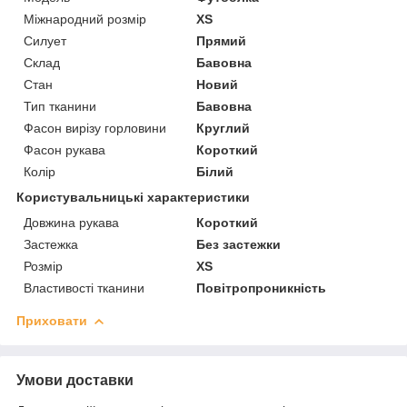
Міжнародний розмір
XS
Силует
Прямий
Склад
Бавовна
Стан
Новий
Тип тканини
Бавовна
Фасон вирізу горловини
Круглий
Фасон рукава
Короткий
Колір
Білий
Користувальницькі характеристики
Довжина рукава
Короткий
Застежка
Без застежки
Розмір
XS
Властивості тканини
Повітропроникність
Приховати
Умови доставки