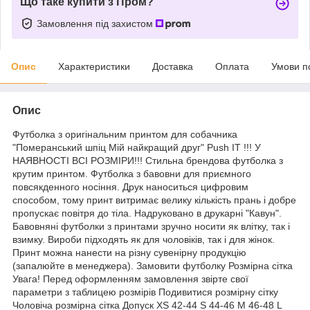
Що таке купити з Пром?
Замовлення під захистом
Опис
Характеристики
Доставка
Оплата
Умови п
Опис
Футболка з оригінальним принтом для собачника
"Померанський шпіц Мій найкращий друг" Push IT !!! У
НАЯВНОСТІ ВСІ РОЗМІРИ!!! Стильна брендова футболка з
крутим принтом. Футболка з бавовни для приємного
повсякденного носіння. Друк наноситься цифровим
способом, тому принт витримає велику кількість прань і добре
пропускає повітря до тіла. Надруковано в друкарні "Кавун".
Бавовняні футболки з принтами зручно носити як влітку, так і
взимку. Вироби підходять як для чоловіків, так і для жінок.
Принт можна нанести на різну сувенірну продукцію
(запалюйте в менеджера). Замовити футболку Розмірна сітка
Увага! Перед оформленням замовлення звірте свої
параметри з таблицею розмірів Подивитися розмірну сітку
Чоловіча розмірна сітка Допуск XS 42-44 S 44-46 M 46-48 L