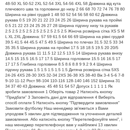
48-50 XL 50-52 2XL 52-54 3XL 54-56 4XL 58 Довжина від кута
плечового шва та горловини до низу 2 66 68 70 72 74 76 78 80
Ширина на рівні грудей 1 48 50 52 54 56 58 60 62 Довжина
рукава 0.5 19 20 21 22 23 24 25 26 Ширина рукава на проймі
0.5 21 22 23 24 25 26 27 28 Ширина підгину низу та рукавів
2.5 2.5 2.5 2.5 2.5 2.5 2.5 2.5 2.5 Жіноча розмірна сітка XS S M
L XL 2XL Довжина: 57 59 61.5 64 66 69 Ширина на рівні грудей
39.5 41.5 44 45.5 47.5 49.5 Ширина по плечах 31.5 32.5 33 34
35 35.5 Ширина рукава на проймі 17.5 18 18.5 19.5 20 20/5
Довжина рукава 11 11.5 12 12.5 13.5 14 Ширина рукава внизу
14.5 15 15.5 16.5 17 17.5 Ширина горловини 15.5 16 16.5 17
17 17.5 Глибина горловини 8.5 8.6 8.8 9 9.2 9.4 Ширина
підгину рукава 1.5 1.5 1.5 1.5 1.5 Дитяча розмірна сітка 5XS
24-26 4XS 28-30 3XS 32-34 2XS 36-38 XS 38-40 Вік 3-4 5-6 7-8
9-10 11-12 Рост 98-104 110-116 128-140 146 152 Ширина 31
34 37 40 43 Довжина: 45 48 51 54 57 Допуск 1 1 1 1 1 Як
зробити замовлення 1 Оберіть товар 2 Натисніть кнопку
“Придбати” 3 Заповніть дані для відправлення 4 Виберіть
спосіб оплати 5 Натисніть кнопку "Підтвердити замовлення"
Замовити футболку Наш менеджер зв'яжеться з Вами
упродовж 5 хвилин для підтвердження та уточнення деталей
замовлення. Або натисніть кнопку "Перетелефонуйте мені", і
наш менеджер перетелефонує вам у найближчі 13 хвилин