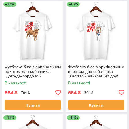
–13%
–13%
Футболка біла з оригінальним
Футболка біла з оригінальним
принтом для собачника
принтом для собачника
"Доґо-де-бордо Мій
"Хаскі Мій найкращий друг"
найкращий друг" Push IT
Push IT
В наявності
В наявності
664
664
₴
₴
764 ₴
764 ₴
Купити
Купити
–13%
–13%