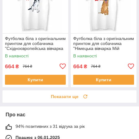
Футболка біла з оригінальним
Футболка біла з оригінальним
принтом для собачника
принтом для собачника
"Східноєвропейська вівчарка
"Німецька вівчарка Мій
Мій найкращий друг" Push IT
найкращий друг" Push IT
В наявності
В наявності
664
664
₴
₴
764 ₴
764 ₴
Купити
Купити
Показати ще
Про нас
94% позитивних з 31 відгука за рік
Працює з 06.01.2025