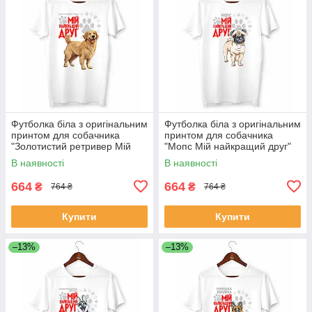
Футболка біла з оригінальним
Футболка біла з оригінальним
принтом для собачника
принтом для собачника
"Золотистий ретривер Мій
"Мопс Мій найкращий друг"
найкращий друг" Push IT
Push IT
В наявності
В наявності
664
664
₴
₴
764 ₴
764 ₴
Купити
Купити
–13%
–13%